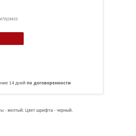
470|18433
чение 14 дней
по договоренности
ты - желтый. Цвет шрифта - черный.