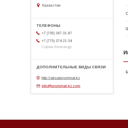
Казахстан
С
Ш
+7 (705) 387-31-87
+7 (775) 374-21-34
Сорока Александр
И
http://aksaiprommat.kz
info@prommat-kz.com