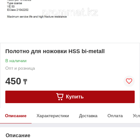
Полотно для ножовки HSS bi-metall
В наличии
Опт и розница
450
₸
Купить
Описание
Характеристики
Доставка
Оплата
Усл
Описание