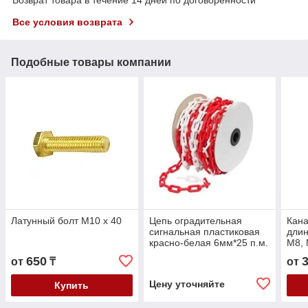
Все условия возврата
Подобные товары компании
Латунный болт M10 x 40
Цепь оградительная
Кана
сигнальная пластиковая
длин
красно-белая 6мм*25 п.м.
M8,
650
от
₸
от
Цену уточняйте
Купить