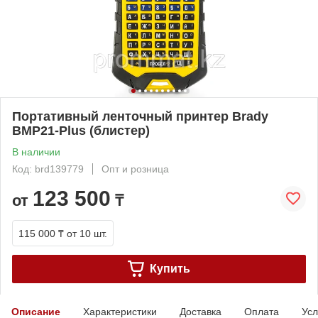
Портативный ленточный принтер Brady
BMP21-Plus (блистер)
В наличии
Код: brd139779
Опт и розница
123 500
от
₸
115 000 ₸
от 10 шт.
Купить
Описание
Характеристики
Доставка
Оплата
Усл