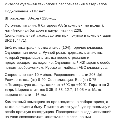
Интеллектуальная технология распознавания материалов.
Подключение к ПК: нет.
Штрих-коды: 39-код / 128-код.
Источник питания: 6 батареек АА (в комплект не входит),
литий-ионная батарея и шнур-питания 220В
(дополнительный аксессуар или при покупке в комплектации
BRD134471).
Библиотека графических знаков (104), горячие клавиши.
Одноцветная печать. Ручной резак, держатель этикеток,
который удерживает этикетки после отрезания и
предотвращает их падение. Одноцветный ЖК-экран с особо
четким изображением. Русско-английская АВС клавиатура.
Скорость печати 10 мм/сек. Разрешение печати 203 dpi.
Размер текста (пт) 6-40. Сериализация. Вес (кг) 0.75
кг.Температура эксплуатации от +5°C до +40°C.
Гарантия 2
года.
Ширина этикеток 6.35, 9.53, 12.7, 19.05 мм. Макс.
ширина печати – 16 мм.
Компактный помощник на производстве, в лабораториях, а
также в офисе и быту. Принтер имеет удобную эргономику и
особо прочную конструкцию. Проверенная в ходе испытаний
на удар сверхпрочная конструкция с резиновыми