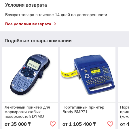
Условия возврата
Возврат товара в течение 14 дней по договоренности
Все условия возврата
Подобные товары компании
Ленточный принтер для
Портативный принтер
Пор
маркировки любых
Brady BMP71
прин
поверхностей DYMO
(ком
LetraTag
35 000
1 105 400
от
₸
от
₸
от